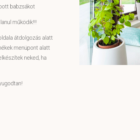
bott babzsákot
lanul működik!!!
dala átdolgozás alatt
mékek menüpont alatt
elkészítek neked, ha
nyugodtan!