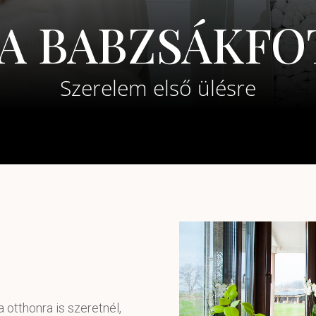
A BABZSÁKFO
Szerelem első ülésre
 otthonra is szeretnél,