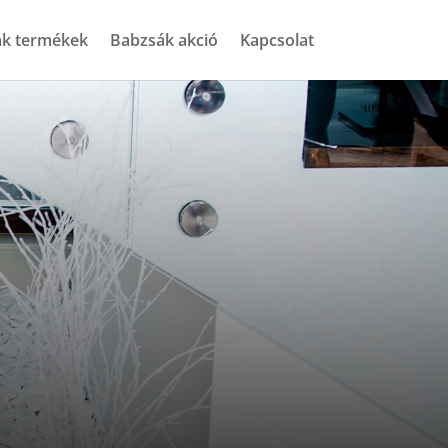
k termékek
Babzsák akció
Kapcsolat