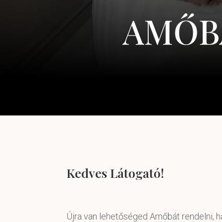
AMŐB
Kedves Látogató!
Újra van lehetőséged Amőbát rendelni, ha