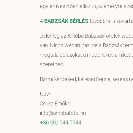
egy ernyesztően ellazító, személyre sza
A
BABZSÁK BÉRLÉS
továbbra is zavarta
Jelenleg az Amőba Babzsákfotelek webol
van. Nincs webáruház, de a Babzsák ter
megtalálod azokat a modelleket, amiket 
szeretnéd
Bármi kérdésed, kérésed lenne, keress 
Üdv!
Csuka Emőke
info@amobafotel.hu
+36 20/ 544 5944